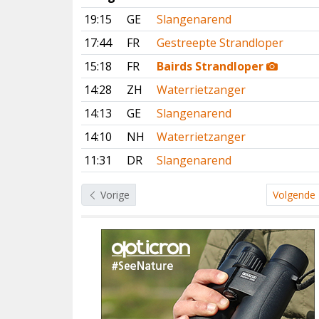
19:15
GE
Slangenarend
17:44
FR
Gestreepte Strandloper
15:18
FR
Bairds Strandloper
14:28
ZH
Waterrietzanger
14:13
GE
Slangenarend
14:10
NH
Waterrietzanger
11:31
DR
Slangenarend
Vorige
Volgende