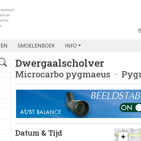
TEN
SMOELENBOEK
INFO
Dwergaalscholver
Microcarbo pygmaeus
· Pyg
Datum & Tijd
+