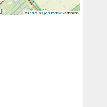
Leaflet
|
©
OpenStreetMap
contributors