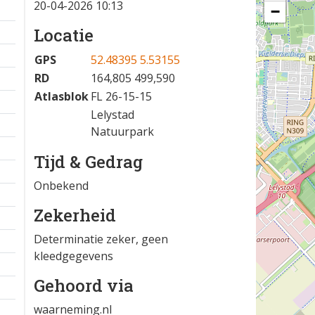
20-04-2026 10:13
−
Locatie
GPS
52.48395 5.53155
RD
164,805 499,590
Atlasblok
FL 26-15-15
Lelystad
Natuurpark
Tijd & Gedrag
Onbekend
Zekerheid
Determinatie zeker, geen
kleedgegevens
Gehoord via
waarneming.nl