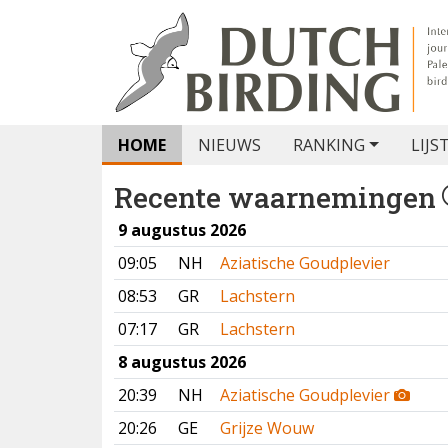
HOME
NIEUWS
RANKING
LIJS
Recente waarnemingen
9 augustus 2026
09:05
NH
Aziatische Goudplevier
08:53
GR
Lachstern
07:17
GR
Lachstern
8 augustus 2026
20:39
NH
Aziatische Goudplevier
20:26
GE
Grijze Wouw