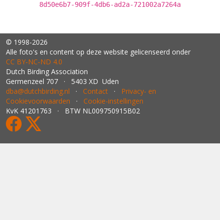
8d50e6b7-909f-4db6-ad2a-721002a7264a
© 1998-2026
Alle foto's en content op deze website gelicenseerd onder
CC BY‑NC‑ND 4.0
Dutch Birding Association
Germenzeel 707 · 5403 XD Uden
dba@dutchbirding.nl
·
Contact
·
Privacy- en
Cookievoorwaarden
·
Cookie-instellingen
KvK 41201763 · BTW NL009750915B02