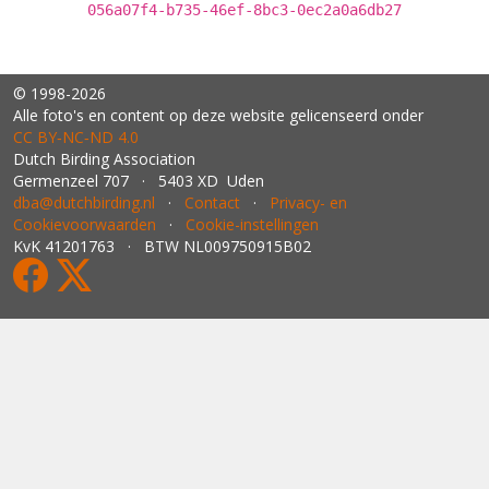
056a07f4-b735-46ef-8bc3-0ec2a0a6db27
© 1998-2026
Alle foto's en content op deze website gelicenseerd onder
CC BY‑NC‑ND 4.0
Dutch Birding Association
Germenzeel 707 · 5403 XD Uden
dba@dutchbirding.nl
·
Contact
·
Privacy- en
Cookievoorwaarden
·
Cookie-instellingen
KvK 41201763 · BTW NL009750915B02