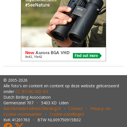
© 2005-2026
Alle foto's en content en content op deze website gelicenseerd
onder
CC BY‑NC‑ND 4.0
Dutch Birding Association
Germenzeel 707 · 5403 XD Uden
dutchbirdalerts@dutchbirding.nl
·
Contact
·
Privacy- en
Cookie-voorwaarden
·
Cookie-instellingen
KvK 41201763 · BTW NL009750915B02