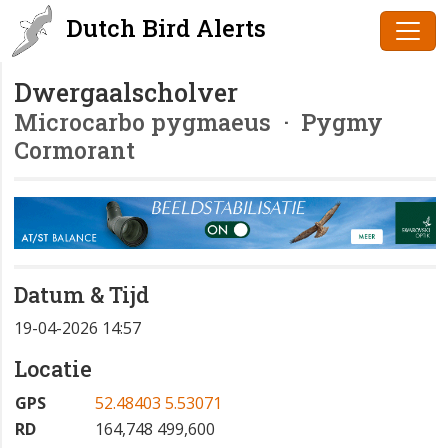
Dutch Bird Alerts
Dwergaalscholver
Microcarbo pygmaeus
· Pygmy
Cormorant
Datum & Tijd
19-04-2026 14:57
Locatie
GPS
52.48403 5.53071
RD
164,748 499,600