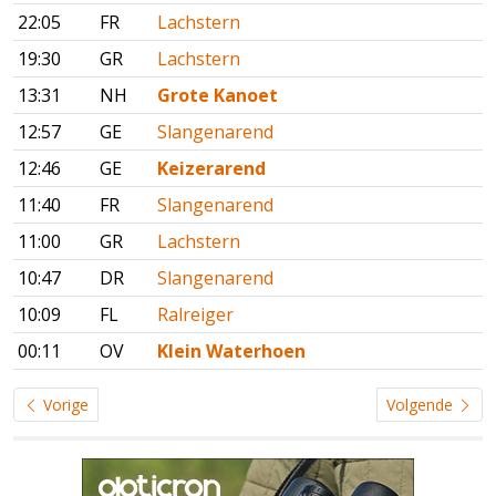
22:05
FR
Lachstern
19:30
GR
Lachstern
13:31
NH
Grote Kanoet
12:57
GE
Slangenarend
12:46
GE
Keizerarend
11:40
FR
Slangenarend
11:00
GR
Lachstern
10:47
DR
Slangenarend
10:09
FL
Ralreiger
00:11
OV
Klein Waterhoen
Vorige
Volgende