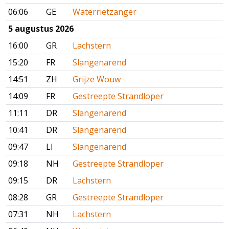
06:06
GE
Waterrietzanger
5 augustus 2026
16:00
GR
Lachstern
15:20
FR
Slangenarend
14:51
ZH
Grijze Wouw
14:09
FR
Gestreepte Strandloper
11:11
DR
Slangenarend
10:41
DR
Slangenarend
09:47
LI
Slangenarend
09:18
NH
Gestreepte Strandloper
09:15
DR
Lachstern
08:28
GR
Gestreepte Strandloper
07:31
NH
Lachstern