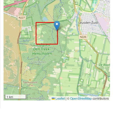
1 km
Leaflet
|
©
OpenStreetMap
contributors