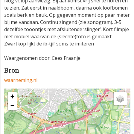
Nog volop aanwezig. Bij aankomst vrij snel te horen en
te zien. Zat eerst in naaldboom, daarna ook loofbomen
zoals berk en beuk. Op gegeven moment op paar meter
bij me vandaan. Continu zingend (zie sonogram). 3-5
dezelfde tooontjes met afsluitende ‘slinger’. Kort filmpje
met mobiel waarvan de (slechte)foto is gemaakt.
Zwartkop lijkt de ib-tjif soms te imiteren
Waargenomen door: Cees Fraanje
Bron
waarneming.nl
+
−