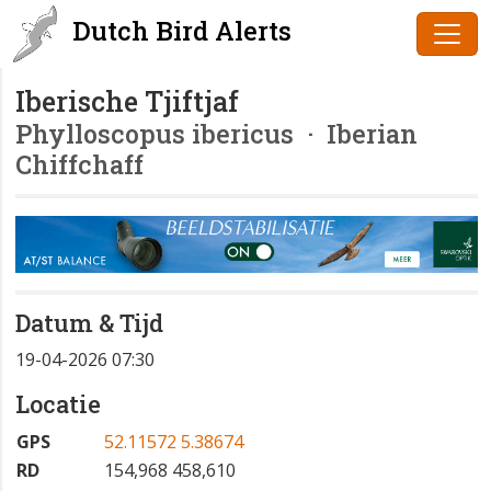
Dutch Bird Alerts
Iberische Tjiftjaf
Phylloscopus ibericus
· Iberian
Chiffchaff
Datum & Tijd
19-04-2026 07:30
Locatie
GPS
52.11572 5.38674
RD
154,968 458,610