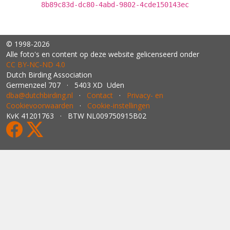
8b89c83d-dc80-4abd-9802-4cde150143ec
© 1998-2026
Alle foto's en content op deze website gelicenseerd onder
CC BY‑NC‑ND 4.0
Dutch Birding Association
Germenzeel 707 · 5403 XD Uden
dba@dutchbirding.nl
·
Contact
·
Privacy- en
Cookievoorwaarden
·
Cookie-instellingen
KvK 41201763 · BTW NL009750915B02