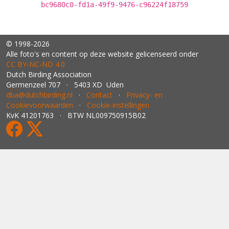
bc9680c0-fd1a-49f9-9476-c96224f18759
© 1998-2026
Alle foto's en content op deze website gelicenseerd onder
CC BY‑NC‑ND 4.0
Dutch Birding Association
Germenzeel 707 · 5403 XD Uden
dba@dutchbirding.nl
·
Contact
·
Privacy- en
Cookievoorwaarden
·
Cookie-instellingen
KvK 41201763 · BTW NL009750915B02