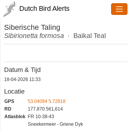
Dutch Bird Alerts
Siberische Taling
Sibirionetta formosa
· Baikal Teal
Datum & Tijd
18-04-2026 11:33
Locatie
GPS
53.04094 5.72818
RD
177,870 561,614
Atlasblok
FR 10-38-43
Sneekermeer - Griene Dyk