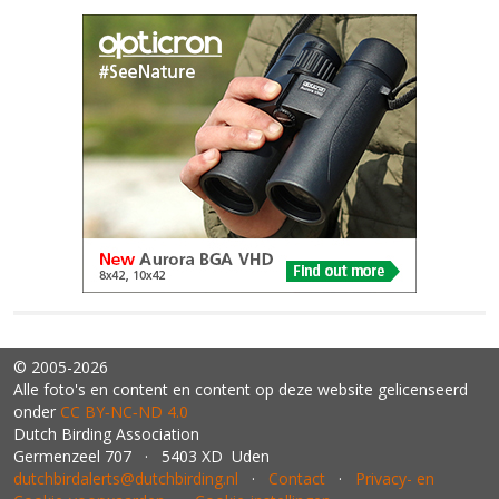
© 2005-2026
Alle foto's en content en content op deze website gelicenseerd
onder
CC BY‑NC‑ND 4.0
Dutch Birding Association
Germenzeel 707 · 5403 XD Uden
dutchbirdalerts@dutchbirding.nl
·
Contact
·
Privacy- en