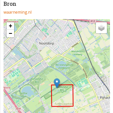
Bron
waarneming.nl
+
−