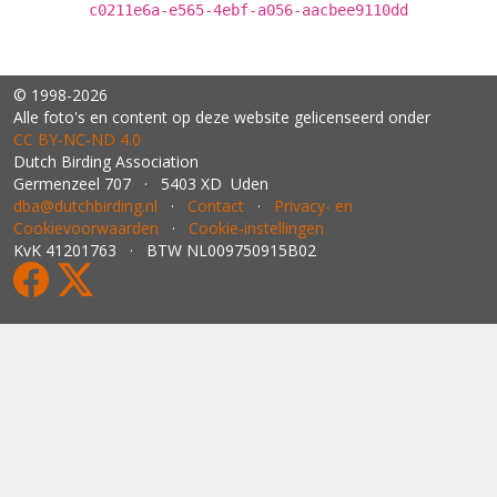
c0211e6a-e565-4ebf-a056-aacbee9110dd
© 1998-2026
Alle foto's en content op deze website gelicenseerd onder
CC BY‑NC‑ND 4.0
Dutch Birding Association
Germenzeel 707 · 5403 XD Uden
dba@dutchbirding.nl
·
Contact
·
Privacy- en
Cookievoorwaarden
·
Cookie-instellingen
KvK 41201763 · BTW NL009750915B02