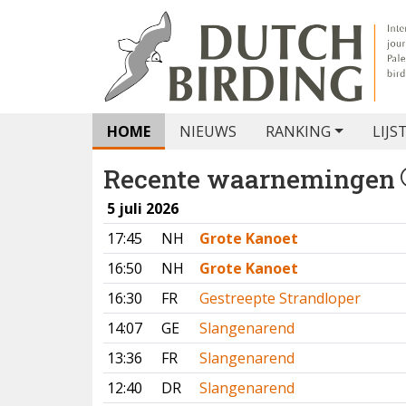
HOME
NIEUWS
RANKING
LIJS
Recente waarnemingen
5 juli 2026
17:45
NH
Grote Kanoet
16:50
NH
Grote Kanoet
16:30
FR
Gestreepte Strandloper
14:07
GE
Slangenarend
13:36
FR
Slangenarend
12:40
DR
Slangenarend