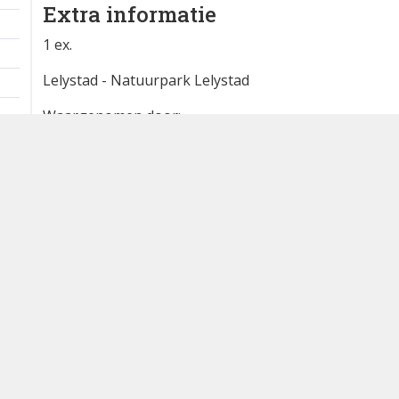
Extra informatie
1 ex.
Lelystad - Natuurpark Lelystad
Waargenomen door:
Hidde Batterink
Bron
waarneming.nl
Dutch Birding Association
Germenzeel 707 · 5403 XD Uden