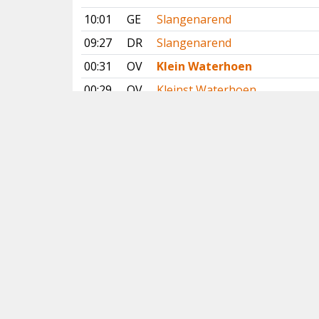
10:01
GE
Slangenarend
09:27
DR
Slangenarend
00:31
OV
Klein Waterhoen
00:29
OV
Kleinst Waterhoen
3 juli 2026
23:58
OV
Kleinst Waterhoen
20:37
FR
Gestreepte Strandloper
Vorige
Volgende
Copyright
© 2005-2026
Alle foto's en content en content op deze website