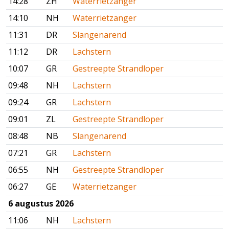
14:28
ZH
Waterrietzanger
14:10
NH
Waterrietzanger
11:31
DR
Slangenarend
11:12
DR
Lachstern
10:07
GR
Gestreepte Strandloper
09:48
NH
Lachstern
09:24
GR
Lachstern
09:01
ZL
Gestreepte Strandloper
08:48
NB
Slangenarend
07:21
GR
Lachstern
06:55
NH
Gestreepte Strandloper
06:27
GE
Waterrietzanger
6 augustus 2026
11:06
NH
Lachstern