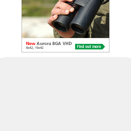
© 2005-2026
Alle foto's en content en content op deze website gelicenseerd
onder
CC BY‑NC‑ND 4.0
Dutch Birding Association
Germenzeel 707 · 5403 XD Uden
dutchbirdalerts@dutchbirding.nl
·
Contact
·
Privacy- en
Cookie-voorwaarden
·
Cookie-instellingen
KvK 41201763 · BTW NL009750915B02