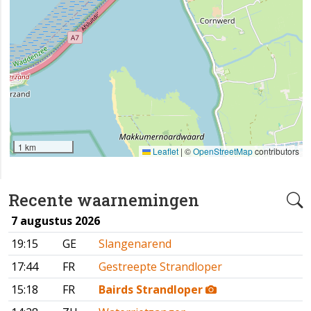
1 km
Leaflet
|
©
OpenStreetMap
contributors
Recente waarnemingen
7 augustus 2026
19:15
GE
Slangenarend
17:44
FR
Gestreepte Strandloper
15:18
FR
Bairds Strandloper