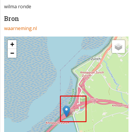
wilma ronde
Bron
waarneming.nl
+
−