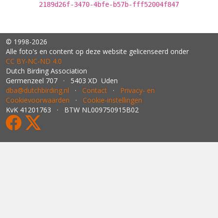
2189d26f-3470-4bfe-b57b-fff52004f847
© 1998-2026
Alle foto's en content op deze website gelicenseerd onder
CC BY‑NC‑ND 4.0
Dutch Birding Association
Germenzeel 707 · 5403 XD Uden
dba@dutchbirding.nl
·
Contact
·
Privacy- en
Cookievoorwaarden
·
Cookie-instellingen
KvK 41201763 · BTW NL009750915B02