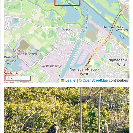
1 km
Leaflet
|
©
OpenStreetMap
contributors