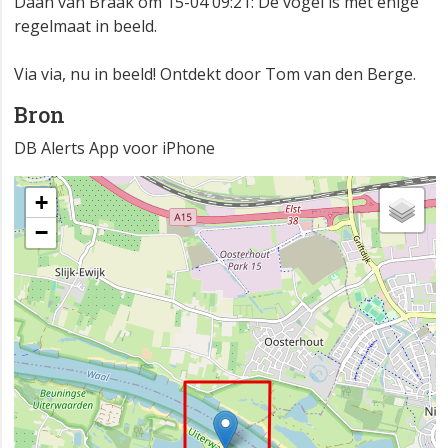
Daan van Braak om 15-04 09:21: De vogel is met enige
regelmaat in beeld.
Via via, nu in beeld! Ontdekt door Tom van den Berge.
Bron
DB Alerts App voor iPhone
+
−