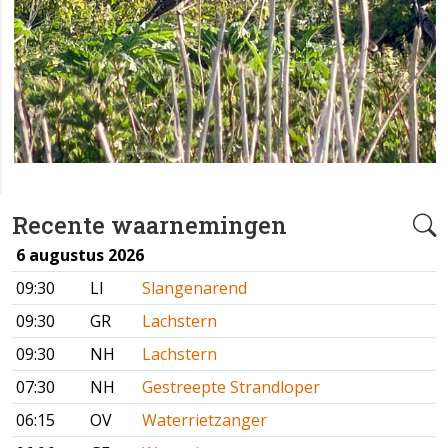
Recente waarnemingen
6 augustus 2026
09:30
LI
Slangenarend
09:30
GR
Lachstern
09:30
NH
Lachstern
07:30
NH
Gestreepte Strandloper
06:15
OV
Waterrietzanger