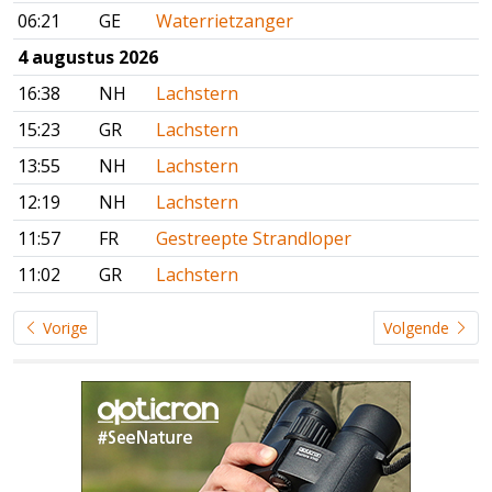
06:21
GE
Waterrietzanger
4 augustus 2026
16:38
NH
Lachstern
15:23
GR
Lachstern
13:55
NH
Lachstern
12:19
NH
Lachstern
11:57
FR
Gestreepte Strandloper
11:02
GR
Lachstern
Vorige
Volgende