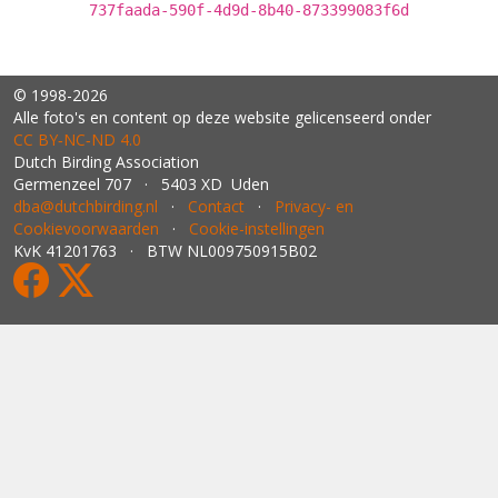
737faada-590f-4d9d-8b40-873399083f6d
© 1998-2026
Alle foto's en content op deze website gelicenseerd onder
CC BY‑NC‑ND 4.0
Dutch Birding Association
Germenzeel 707 · 5403 XD Uden
dba@dutchbirding.nl
·
Contact
·
Privacy- en
Cookievoorwaarden
·
Cookie-instellingen
KvK 41201763 · BTW NL009750915B02