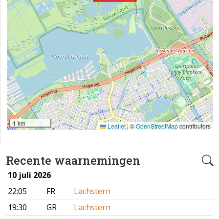
1 km
Leaflet
|
©
OpenStreetMap
contributors
Recente waarnemingen
10 juli 2026
22:05
FR
Lachstern
19:30
GR
Lachstern