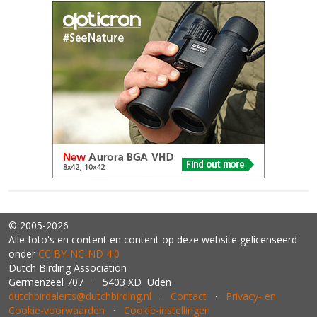
© 2005-2026
Alle foto's en content en content op deze website gelicenseerd
onder
CC BY‑NC‑ND 4.0
Dutch Birding Association
Germenzeel 707 · 5403 XD Uden
dutchbirdalerts@dutchbirding.nl
·
Contact
·
Privacy- en
Cookie-voorwaarden
·
Cookie-instellingen