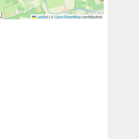
Leaflet
|
©
OpenStreetMap
contributors