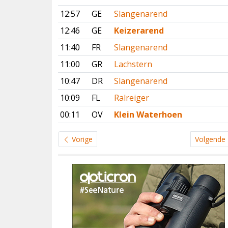
12:57
GE
Slangenarend
12:46
GE
Keizerarend
11:40
FR
Slangenarend
11:00
GR
Lachstern
10:47
DR
Slangenarend
10:09
FL
Ralreiger
00:11
OV
Klein Waterhoen
Vorige
Volgende