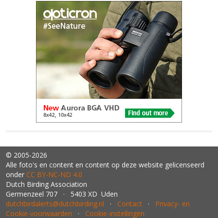
© 2005-2026
Alle foto's en content en content op deze website gelicenseerd
onder
CC BY‑NC‑ND 4.0
Dutch Birding Association
Germenzeel 707 · 5403 XD Uden
dutchbirdalerts@dutchbirding.nl
·
Contact
·
Privacy- en
Cookie-voorwaarden
·
Cookie-instellingen