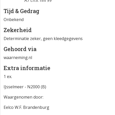
A7 t.h.v. hm 99
Tijd & Gedrag
Onbekend
Zekerheid
Determinatie zeker, geen kleedgegevens
Gehoord via
waarneming.nl
Extra informatie
1 ex.
IJsselmeer - N2000 (B)
Waargenomen door:
Eelco W.F. Brandenburg