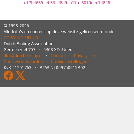
ef7b4685-eb33-48a9-b17a-60f0eec74848
© 1998-2026
Alle foto's en content op deze website gelicenseerd onder
CC BY‑NC‑ND 4.0
Dutch Birding Association
Germenzeel 707 · 5403 XD Uden
dba@dutchbirding.nl
·
Contact
·
Privacy- en
Cookievoorwaarden
·
Cookie-instellingen
KvK 41201763 · BTW NL009750915B02