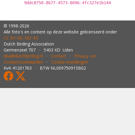
9ddc8750-8677-4573-8096-4fc327e1b144
© 1998-2026
Alle foto's en content op deze website gelicenseerd onder
CC BY‑NC‑ND 4.0
Dutch Birding Association
Germenzeel 707 · 5403 XD Uden
dba@dutchbirding.nl
·
Contact
·
Privacy- en
Cookievoorwaarden
·
Cookie-instellingen
KvK 41201763 · BTW NL009750915B02