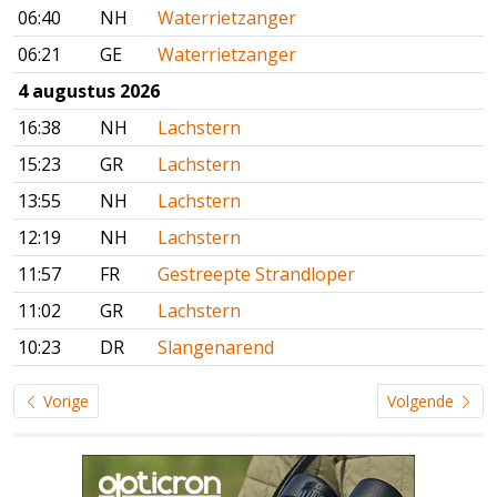
06:40
NH
Waterrietzanger
06:21
GE
Waterrietzanger
4 augustus 2026
16:38
NH
Lachstern
15:23
GR
Lachstern
13:55
NH
Lachstern
12:19
NH
Lachstern
11:57
FR
Gestreepte Strandloper
11:02
GR
Lachstern
10:23
DR
Slangenarend
Vorige
Volgende