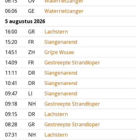
06:15
OV
Waterrietzanger
06:06
GE
Waterrietzanger
5 augustus 2026
16:00
GR
Lachstern
15:20
FR
Slangenarend
14:51
ZH
Grijze Wouw
14:09
FR
Gestreepte Strandloper
11:11
DR
Slangenarend
10:41
DR
Slangenarend
09:47
LI
Slangenarend
09:18
NH
Gestreepte Strandloper
09:15
DR
Lachstern
08:28
GR
Gestreepte Strandloper
07:31
NH
Lachstern