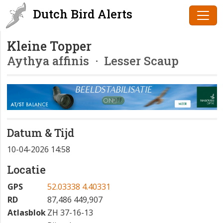
Dutch Bird Alerts
Kleine Topper
Aythya affinis
· Lesser Scaup
Datum & Tijd
10-04-2026 14:58
Locatie
GPS
52.03338 4.40331
RD
87,486 449,907
Atlasblok
ZH 37-16-13