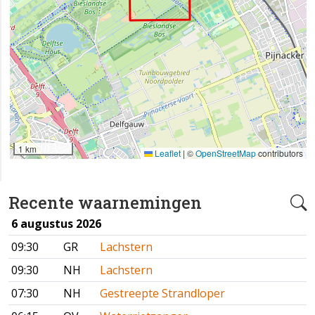
1 km
Leaflet
|
©
OpenStreetMap
contributors
Recente waarnemingen
6 augustus 2026
09:30
GR
Lachstern
09:30
NH
Lachstern
07:30
NH
Gestreepte Strandloper