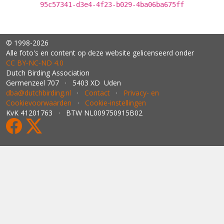
95c57341-d3e4-4f23-b029-4ba06ba675ff
© 1998-2026
Alle foto's en content op deze website gelicenseerd onder
CC BY‑NC‑ND 4.0
Dutch Birding Association
Germenzeel 707 · 5403 XD Uden
dba@dutchbirding.nl
·
Contact
·
Privacy- en
Cookievoorwaarden
·
Cookie-instellingen
KvK 41201763 · BTW NL009750915B02