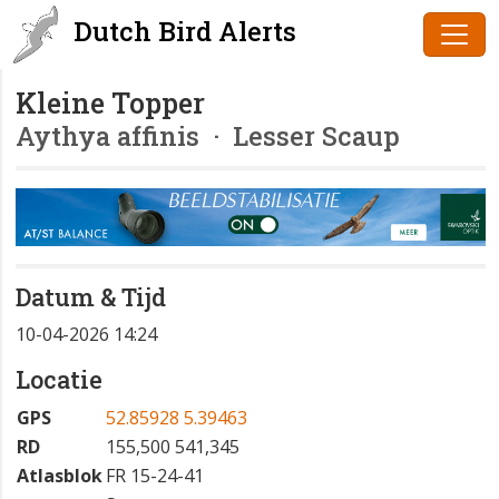
Dutch Bird Alerts
Kleine Topper
Aythya affinis
· Lesser Scaup
Datum & Tijd
10-04-2026 14:24
Locatie
GPS
52.85928 5.39463
RD
155,500 541,345
Atlasblok
FR 15-24-41