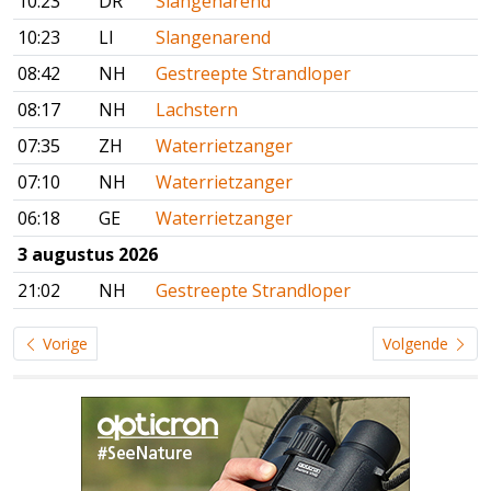
10:23
DR
Slangenarend
10:23
LI
Slangenarend
08:42
NH
Gestreepte Strandloper
08:17
NH
Lachstern
07:35
ZH
Waterrietzanger
07:10
NH
Waterrietzanger
06:18
GE
Waterrietzanger
3 augustus 2026
21:02
NH
Gestreepte Strandloper
Vorige
Volgende