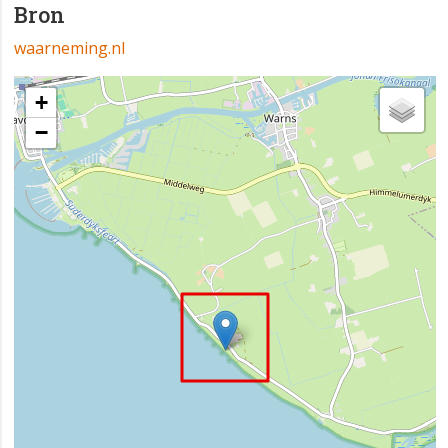
Bron
waarneming.nl
+
−