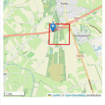
1 km
Leaflet
|
©
OpenStreetMap
contributors