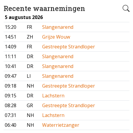
Recente waarnemingen
5 augustus 2026
15:20
FR
Slangenarend
14:51
ZH
Grijze Wouw
14:09
FR
Gestreepte Strandloper
11:11
DR
Slangenarend
10:41
DR
Slangenarend
09:47
LI
Slangenarend
09:18
NH
Gestreepte Strandloper
09:15
DR
Lachstern
08:28
GR
Gestreepte Strandloper
07:31
NH
Lachstern
06:40
NH
Waterrietzanger