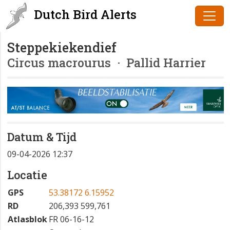
Dutch Bird Alerts
Steppekiekendief
Circus macrourus
· Pallid Harrier
Datum & Tijd
09-04-2026 12:37
Locatie
GPS
53.38172 6.15952
RD
206,393 599,761
Atlasblok
FR 06-16-12