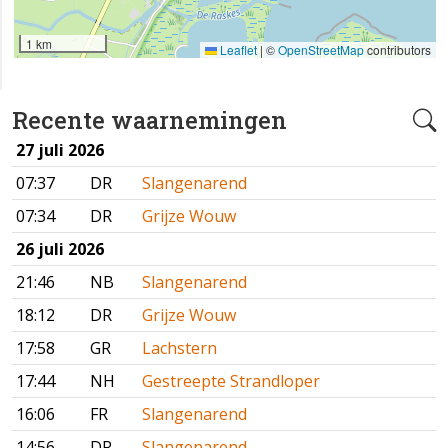
1 km
Leaflet
|
©
OpenStreetMap
contributors
Recente waarnemingen
27 juli 2026
07:37
DR
Slangenarend
07:34
DR
Grijze Wouw
26 juli 2026
21:46
NB
Slangenarend
18:12
DR
Grijze Wouw
17:58
GR
Lachstern
17:44
NH
Gestreepte Strandloper
16:06
FR
Slangenarend
14:56
DR
Slangenarend