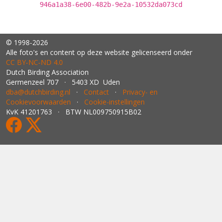
946a1a38-6e00-482b-9e2a-10532da073cd
© 1998-2026
Alle foto's en content op deze website gelicenseerd onder
CC BY‑NC‑ND 4.0
Dutch Birding Association
Germenzeel 707 · 5403 XD Uden
dba@dutchbirding.nl
·
Contact
·
Privacy- en
Cookievoorwaarden
·
Cookie-instellingen
KvK 41201763 · BTW NL009750915B02