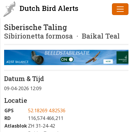
Dutch Bird Alerts
Siberische Taling
Sibirionetta formosa
· Baikal Teal
Datum & Tijd
09-04-2026 12:09
Locatie
GPS
52.18269 4.82536
RD
116,574 466,211
Atlasblok
ZH 31-24-42