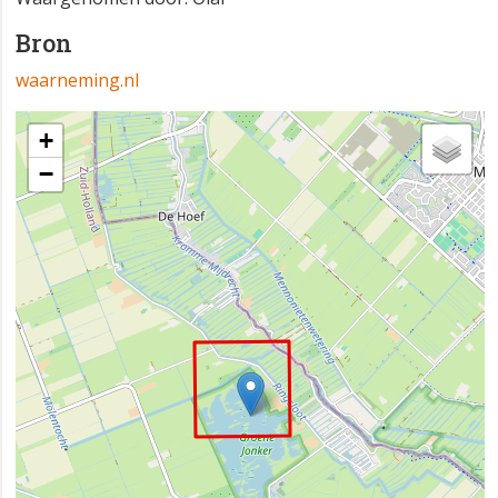
Bron
waarneming.nl
+
−