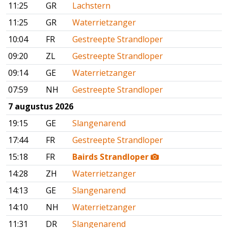
11:25
GR
Lachstern
11:25
GR
Waterrietzanger
10:04
FR
Gestreepte Strandloper
09:20
ZL
Gestreepte Strandloper
09:14
GE
Waterrietzanger
07:59
NH
Gestreepte Strandloper
7 augustus 2026
19:15
GE
Slangenarend
17:44
FR
Gestreepte Strandloper
15:18
FR
Bairds Strandloper
14:28
ZH
Waterrietzanger
14:13
GE
Slangenarend
14:10
NH
Waterrietzanger
11:31
DR
Slangenarend