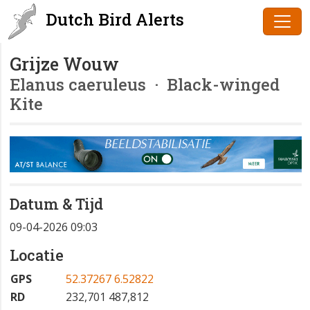
Dutch Bird Alerts
Grijze Wouw
Elanus caeruleus
· Black-winged
Kite
Datum & Tijd
09-04-2026 09:03
Locatie
GPS
52.37267 6.52822
RD
232,701 487,812