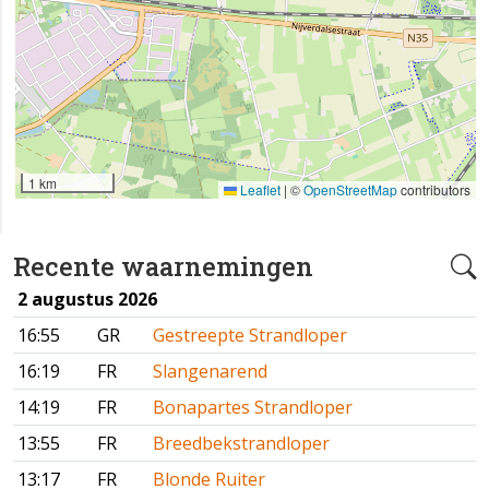
1 km
Leaflet
|
©
OpenStreetMap
contributors
Recente waarnemingen
2 augustus 2026
16:55
GR
Gestreepte Strandloper
16:19
FR
Slangenarend
14:19
FR
Bonapartes Strandloper
13:55
FR
Breedbekstrandloper
13:17
FR
Blonde Ruiter