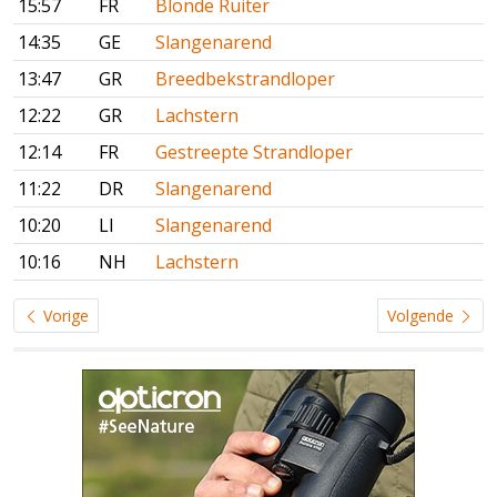
15:57
FR
Blonde Ruiter
14:35
GE
Slangenarend
13:47
GR
Breedbekstrandloper
12:22
GR
Lachstern
12:14
FR
Gestreepte Strandloper
11:22
DR
Slangenarend
10:20
LI
Slangenarend
10:16
NH
Lachstern
Vorige
Volgende