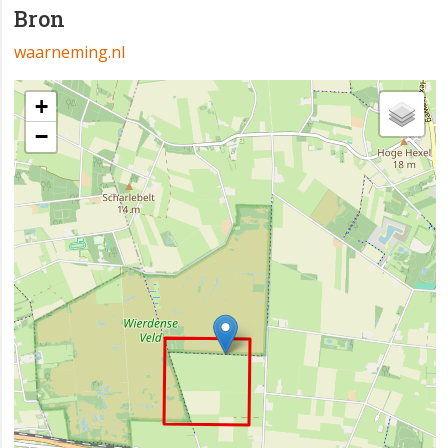
Bron
waarneming.nl
+
−