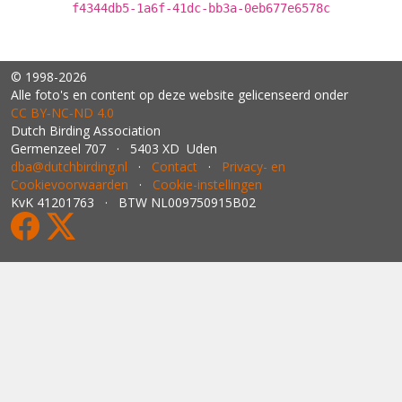
f4344db5-1a6f-41dc-bb3a-0eb677e6578c
© 1998-2026
Alle foto's en content op deze website gelicenseerd onder
CC BY‑NC‑ND 4.0
Dutch Birding Association
Germenzeel 707 · 5403 XD Uden
dba@dutchbirding.nl
·
Contact
·
Privacy- en
Cookievoorwaarden
·
Cookie-instellingen
KvK 41201763 · BTW NL009750915B02