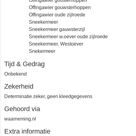
Offingawier gauwsterzijl
Offingawier gousterhoppen
Offingawier gouwsterhoppen
Offingawier oude zijlroede
Sneekermeer
Sneekermeer gauwsterzijl
Sneekermeer w.oever oude zijlroede
Sneekermeer, Westoever
Snekermeer
Tijd & Gedrag
Onbekend
Zekerheid
Determinatie zeker, geen kleedgegevens
Gehoord via
waarneming.nl