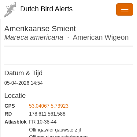
Dutch Bird Alerts
Amerikaanse Smient
Mareca americana
· American
Wigeon
Datum & Tijd
05-04-2026 14:54
Locatie
GPS
53.04067 5.73923
RD
178,611 561,588
Atlasblok
FR 10-38-44