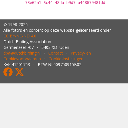
f78e62a1-6c44-48da-b9d7-a44867948fdd
© 1998-2026
Alle foto's en content op deze website gelicenseerd onder
CC BY‑NC‑ND 4.0
Dutch Birding Association
Germenzeel 707 · 5403 XD Uden
dba@dutchbirding.nl
·
Contact
·
Privacy- en
Cookievoorwaarden
·
Cookie-instellingen
KvK 41201763 · BTW NL009750915B02