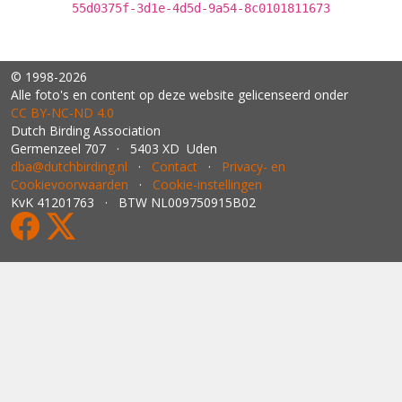
55d0375f-3d1e-4d5d-9a54-8c0101811673
© 1998-2026
Alle foto's en content op deze website gelicenseerd onder
CC BY‑NC‑ND 4.0
Dutch Birding Association
Germenzeel 707 · 5403 XD Uden
dba@dutchbirding.nl
·
Contact
·
Privacy- en
Cookievoorwaarden
·
Cookie-instellingen
KvK 41201763 · BTW NL009750915B02