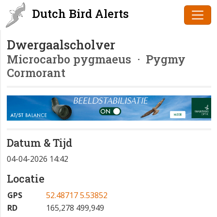
Dutch Bird Alerts
Dwergaalscholver
Microcarbo pygmaeus
· Pygmy
Cormorant
Datum & Tijd
04-04-2026 14:42
Locatie
GPS
52.48717 5.53852
RD
165,278 499,949