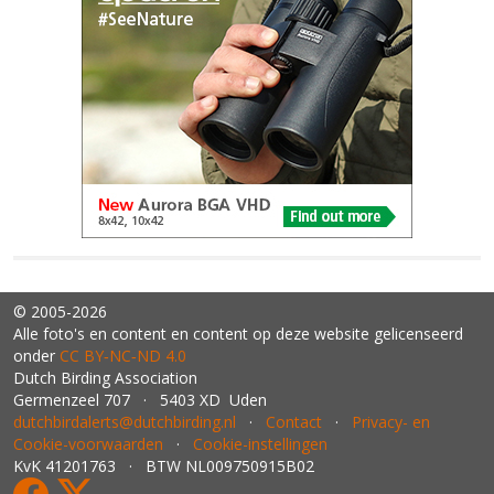
© 2005-2026
Alle foto's en content en content op deze website gelicenseerd
onder
CC BY‑NC‑ND 4.0
Dutch Birding Association
Germenzeel 707 · 5403 XD Uden
dutchbirdalerts@dutchbirding.nl
·
Contact
·
Privacy- en
Cookie-voorwaarden
·
Cookie-instellingen
KvK 41201763 · BTW NL009750915B02