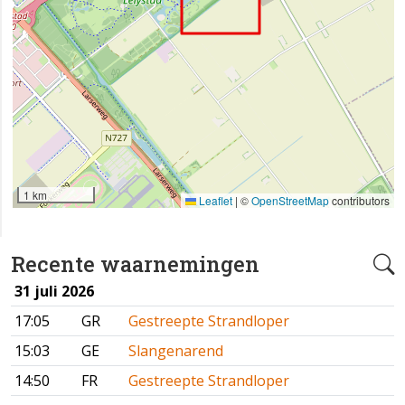
1 km
Leaflet
|
©
OpenStreetMap
contributors
Recente waarnemingen
31 juli 2026
17:05
GR
Gestreepte Strandloper
15:03
GE
Slangenarend
14:50
FR
Gestreepte Strandloper