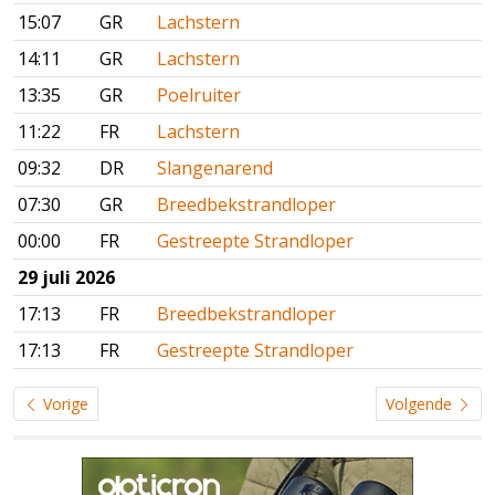
15:07
GR
Lachstern
14:11
GR
Lachstern
13:35
GR
Poelruiter
11:22
FR
Lachstern
09:32
DR
Slangenarend
07:30
GR
Breedbekstrandloper
00:00
FR
Gestreepte Strandloper
29 juli 2026
17:13
FR
Breedbekstrandloper
17:13
FR
Gestreepte Strandloper
Vorige
Volgende