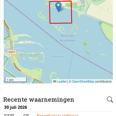
1 km
Leaflet
|
©
OpenStreetMap
contributors
Recente waarnemingen
30 juli 2026
07:30
GR
Breedbekstrandloper