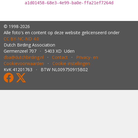
a1d01458-68e3-4e99-ba0e-ffa21ef7264d
© 1998-2026
Alle foto's en content op deze website gelicenseerd onder
CC BY‑NC‑ND 4.0
Dutch Birding Association
Germenzeel 707 · 5403 XD Uden
dba@dutchbirding.nl
·
Contact
·
Privacy- en
Cookievoorwaarden
·
Cookie-instellingen
KvK 41201763 · BTW NL009750915B02