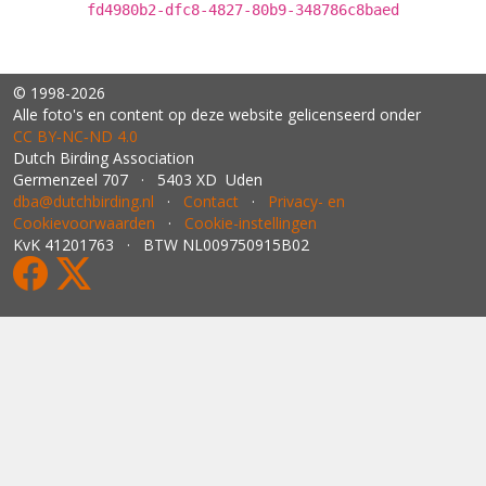
fd4980b2-dfc8-4827-80b9-348786c8baed
© 1998-2026
Alle foto's en content op deze website gelicenseerd onder
CC BY‑NC‑ND 4.0
Dutch Birding Association
Germenzeel 707 · 5403 XD Uden
dba@dutchbirding.nl
·
Contact
·
Privacy- en
Cookievoorwaarden
·
Cookie-instellingen
KvK 41201763 · BTW NL009750915B02