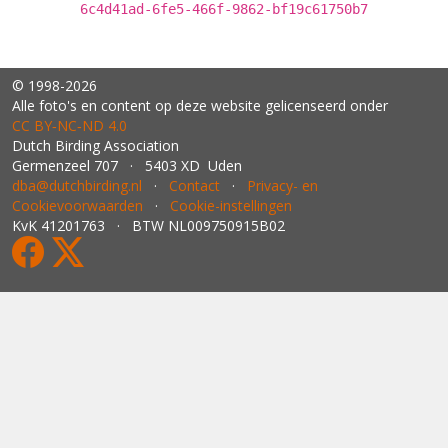
6c4d41ad-6fe5-466f-9862-bf19c61750b7
© 1998-2026
Alle foto's en content op deze website gelicenseerd onder
CC BY‑NC‑ND 4.0
Dutch Birding Association
Germenzeel 707 · 5403 XD Uden
dba@dutchbirding.nl
·
Contact
·
Privacy- en
Cookievoorwaarden
·
Cookie-instellingen
KvK 41201763 · BTW NL009750915B02