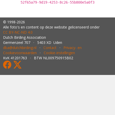
52f65a79-9d19-4253-8c26-55b800e5a0f3
© 1998-2026
Alle foto's en content op deze website gelicenseerd onder
CC BY‑NC‑ND 4.0
Dutch Birding Association
Germenzeel 707 · 5403 XD Uden
dba@dutchbirding.nl
·
Contact
·
Privacy- en
Cookievoorwaarden
·
Cookie-instellingen
KvK 41201763 · BTW NL009750915B02