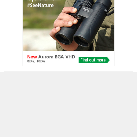
© 2005-2026
Alle foto's en content en content op deze website gelicenseerd
onder
CC BY‑NC‑ND 4.0
Dutch Birding Association
Germenzeel 707 · 5403 XD Uden
dutchbirdalerts@dutchbirding.nl
·
Contact
·
Privacy- en
Cookie-voorwaarden
·
Cookie-instellingen
KvK 41201763 · BTW NL009750915B02