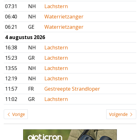
07:31
NH
Lachstern
06:40
NH
Waterrietzanger
06:21
GE
Waterrietzanger
4 augustus 2026
16:38
NH
Lachstern
15:23
GR
Lachstern
13:55
NH
Lachstern
12:19
NH
Lachstern
11:57
FR
Gestreepte Strandloper
11:02
GR
Lachstern
Vorige
Volgende