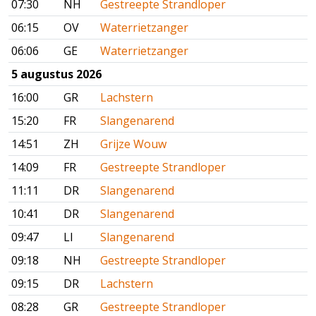
07:30
NH
Gestreepte Strandloper
06:15
OV
Waterrietzanger
06:06
GE
Waterrietzanger
5 augustus 2026
16:00
GR
Lachstern
15:20
FR
Slangenarend
14:51
ZH
Grijze Wouw
14:09
FR
Gestreepte Strandloper
11:11
DR
Slangenarend
10:41
DR
Slangenarend
09:47
LI
Slangenarend
09:18
NH
Gestreepte Strandloper
09:15
DR
Lachstern
08:28
GR
Gestreepte Strandloper