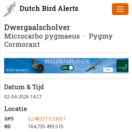
Dutch Bird Alerts
Dwergaalscholver
Microcarbo pygmaeus
· Pygmy
Cormorant
Datum & Tijd
02-04-2026 14:27
Locatie
GPS
52.48327 5.53051
RD
164,735 499,515