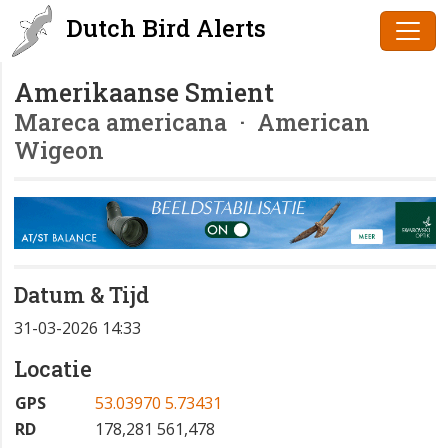
Dutch Bird Alerts
Amerikaanse Smient
Mareca americana
· American
Wigeon
Datum & Tijd
31-03-2026 14:33
Locatie
GPS
53.03970 5.73431
RD
178,281 561,478