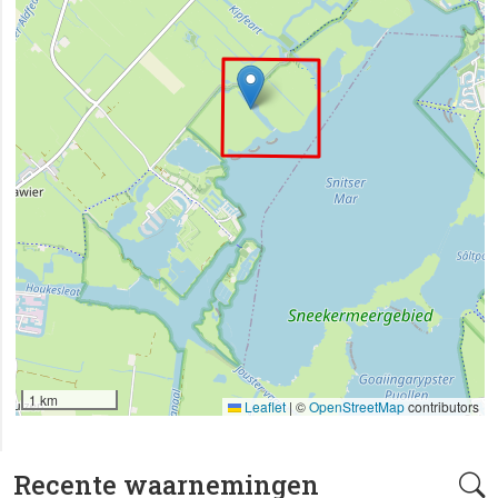
1 km
Leaflet
|
©
OpenStreetMap
contributors
Recente waarnemingen