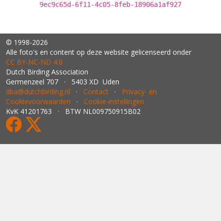
9ec9c65d-6f11-4c05-8feb-18906a1af927
© 1998-2026
Alle foto's en content op deze website gelicenseerd onder
CC BY‑NC‑ND 4.0
Dutch Birding Association
Germenzeel 707 · 5403 XD Uden
dba@dutchbirding.nl
·
Contact
·
Privacy- en
Cookievoorwaarden
·
Cookie-instellingen
KvK 41201763 · BTW NL009750915B02