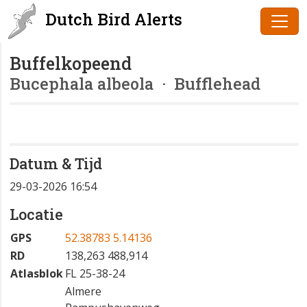
Dutch Bird Alerts
Buffelkopeend
Bucephala albeola
· Bufflehead
Datum & Tijd
29-03-2026 16:54
Locatie
GPS
52.38783 5.14136
RD
138,263 488,914
Atlasblok
FL 25-38-24
Almere