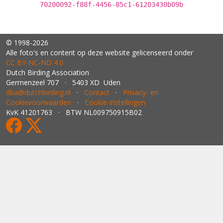
70200092-f88f-4456-85c1-61203430b09b
© 1998-2026
Alle foto's en content op deze website gelicenseerd onder
CC BY‑NC‑ND 4.0
Dutch Birding Association
Germenzeel 707 · 5403 XD Uden
dba@dutchbirding.nl
·
Contact
·
Privacy- en
Cookievoorwaarden
·
Cookie-instellingen
KvK 41201763 · BTW NL009750915B02