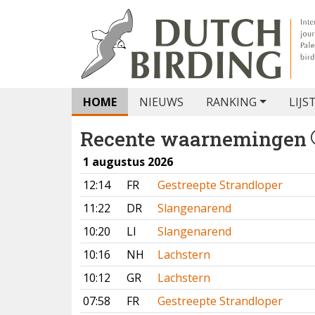
HOME
NIEUWS
RANKING
LIJS
Recente waarnemingen
1 augustus 2026
12:14
FR
Gestreepte Strandloper
11:22
DR
Slangenarend
10:20
LI
Slangenarend
10:16
NH
Lachstern
10:12
GR
Lachstern
07:58
FR
Gestreepte Strandloper