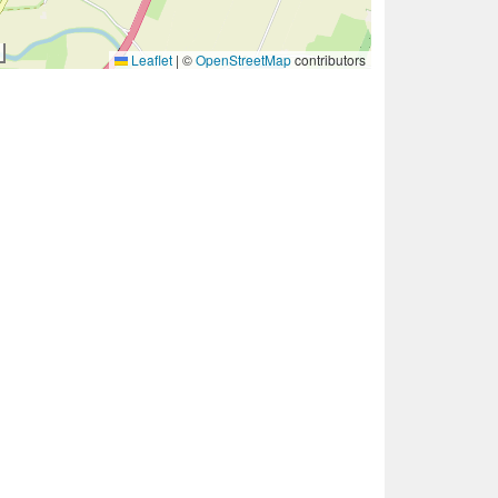
Leaflet
|
©
OpenStreetMap
contributors