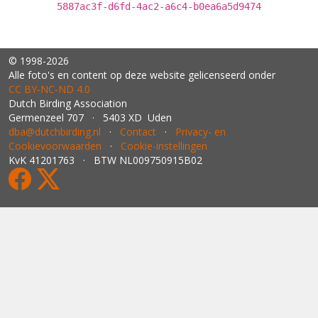
5887ac3f-d6fd-4ac2-a6c4-b0ea6a5d9474
© 1998-2026
Alle foto's en content op deze website gelicenseerd onder
CC BY‑NC‑ND 4.0
Dutch Birding Association
Germenzeel 707 · 5403 XD Uden
dba@dutchbirding.nl
·
Contact
·
Privacy- en
Cookievoorwaarden
·
Cookie-instellingen
KvK 41201763 · BTW NL009750915B02