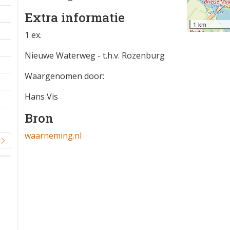
Extra informatie
1 km
1 ex.
Nieuwe Waterweg - t.h.v. Rozenburg
Waargenomen door:
Hans Vis
Bron
waarneming.nl