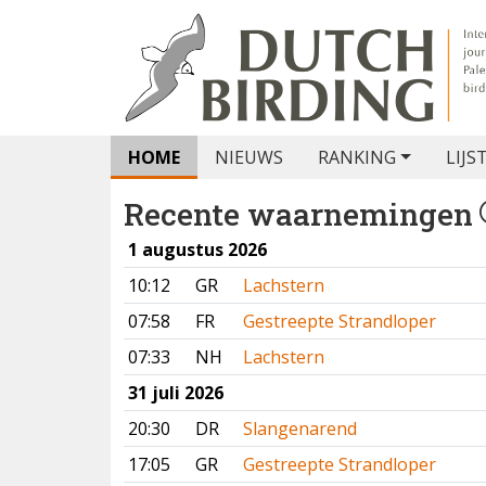
HOME
NIEUWS
RANKING
LIJS
Recente waarnemingen
1 augustus 2026
10:12
GR
Lachstern
07:58
FR
Gestreepte Strandloper
07:33
NH
Lachstern
31 juli 2026
20:30
DR
Slangenarend
17:05
GR
Gestreepte Strandloper