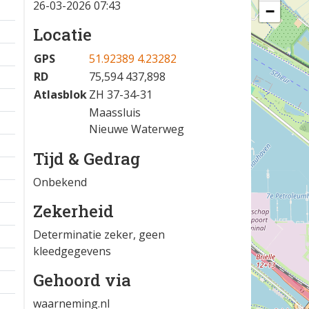
26-03-2026 07:43
−
Locatie
GPS
51.92389 4.23282
RD
75,594 437,898
Atlasblok
ZH 37-34-31
Maassluis
Nieuwe Waterweg
Tijd & Gedrag
Onbekend
Zekerheid
Determinatie zeker, geen
kleedgegevens
Gehoord via
waarneming.nl