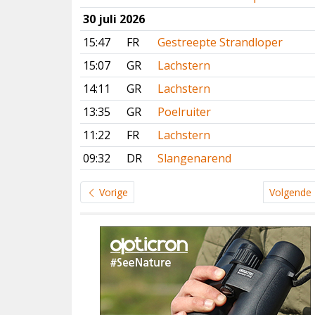
30 juli 2026
15:47
FR
Gestreepte Strandloper
15:07
GR
Lachstern
14:11
GR
Lachstern
13:35
GR
Poelruiter
11:22
FR
Lachstern
09:32
DR
Slangenarend
Vorige
Volgende