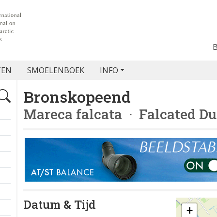
TEN
SMOELENBOEK
INFO
Bronskopeend
Mareca falcata
· Falcated D
Datum & Tijd
+