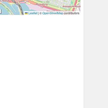
Leaflet
|
©
OpenStreetMap
contributors