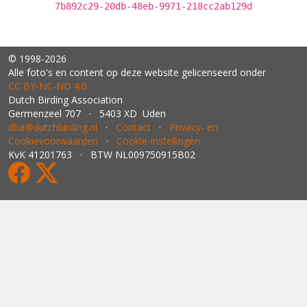
7b892c29-20db-48eb-9971-218cc2ab129d
© 1998-2026
Alle foto's en content op deze website gelicenseerd onder
CC BY‑NC‑ND 4.0
Dutch Birding Association
Germenzeel 707 · 5403 XD Uden
dba@dutchbirding.nl
·
Contact
·
Privacy- en
Cookievoorwaarden
·
Cookie-instellingen
KvK 41201763 · BTW NL009750915B02