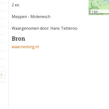
2 ex.
1 km
Meppen - Molenesch
Waargenomen door: Hans Tetteroo
Bron
waarneming.nl