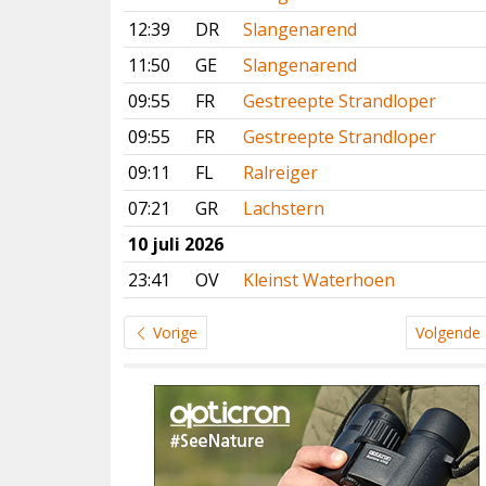
12:39
DR
Slangenarend
11:50
GE
Slangenarend
09:55
FR
Gestreepte Strandloper
09:55
FR
Gestreepte Strandloper
09:11
FL
Ralreiger
07:21
GR
Lachstern
10 juli 2026
23:41
OV
Kleinst Waterhoen
Vorige
Volgende