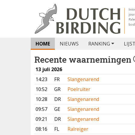
HOME
NIEUWS
RANKING
LIJS
Recente waarnemingen
13 juli 2026
14:23
FR
Slangenarend
10:52
GR
Poelruiter
10:28
DR
Slangenarend
09:57
GE
Slangenarend
09:21
DR
Slangenarend
08:16
FL
Ralreiger