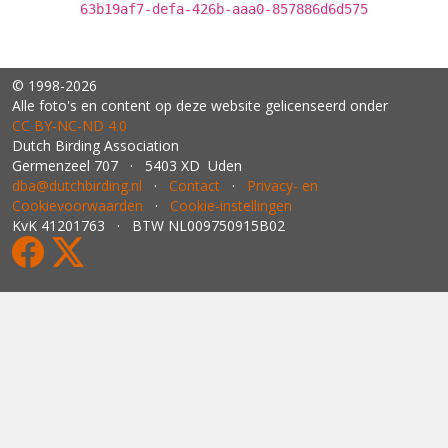
63b19af7-defa-426b-aaa0-857886d6d575
© 1998-2026
Alle foto's en content op deze website gelicenseerd onder
CC BY‑NC‑ND 4.0
Dutch Birding Association
Germenzeel 707 · 5403 XD Uden
dba@dutchbirding.nl
·
Contact
·
Privacy- en
Cookievoorwaarden
·
Cookie-instellingen
KvK 41201763 · BTW NL009750915B02